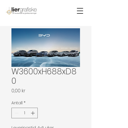
W3600xH688xD8
0
Pris
0,00 kr
Antall
*
Leveringstid 4-6 uker