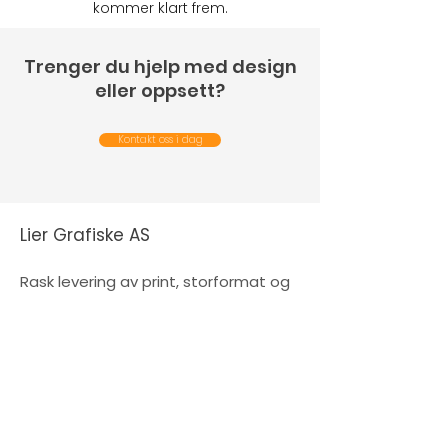
kommer klart frem.
Trenger du hjelp med design
eller oppsett?
Kontakt oss i dag
Lier Grafiske AS
Rask levering av print, storformat og
annet grafisk materiell i Drammen,
Lier og omegn.